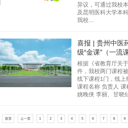
异议，可通过我校本科
及昆明医科大学本科
我校...
喜报 | 贵州中
级“金课”（一流
根据《省教育厅关于
件，我校两门课程被
线下课程1门，线上
课程名称 负责人 课
姚晚侠 李丽、甘晓仙
首页
上一页
1
2
3
4
5
6
7
8
9