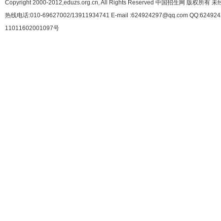
Copyright 2000-2012,eduzs.org.cn, All Rights Reserved 中国招生网 
热线电话:010-69627002/13911934741 E-mail :624924297@qq.com QQ:62492
11011602001097号