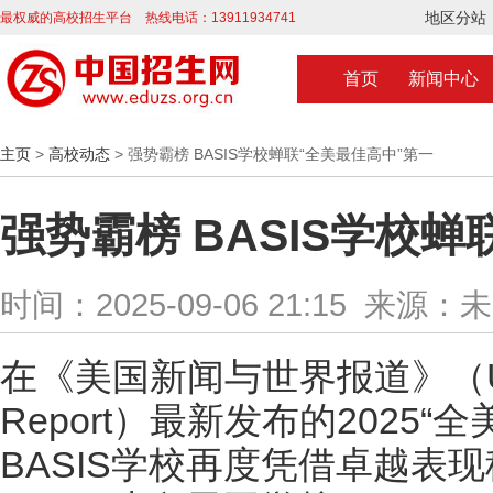
地区分站
最权威的高校招生平台 热线电话：13911934741
首页
新闻中心
主页
>
高校动态
> 强势霸榜 BASIS学校蝉联“全美最佳高中”第一
强势霸榜 BASIS学校
时间：2025-09-06 21:15 来源：
在《美国新闻与世界报道》（U.S. 
Report）最新发布的2025
BASIS学校再度凭借卓越表现