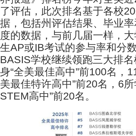
了评估，此次排名基于各校202
据，包括州评估结果、毕业率
度的数据，与前几届一样，大
生AP或IB考试的参与率和分
BASIS学校继续领跑三大排名榜
身“全美最佳高中”前100名，1
美最佳特许高中”前20名，6
STEM高中”前20名。