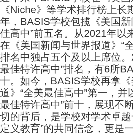
《Niche》等学术排行榜上长
年，BASIS学校包揽《美国
佳高中”前五名。从2021年以
在《美国新闻与世界报道》“
排名中独占五个及以上席位。20
最佳特许高中”排名，有6所BA
十。如今，BASIS学校再拿
道》“全美最佳高中”第一，并
最佳特许高中”前十，展现不
切的背后，是学校对学术卓越
定义教育”的共同信念，更是