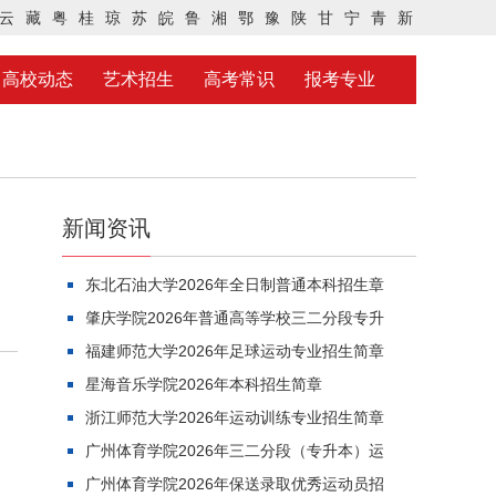
云
藏
粤
桂
琼
苏
皖
鲁
湘
鄂
豫
陕
甘
宁
青
新
高校动态
艺术招生
高考常识
报考专业
新闻资讯
东北石油大学2026年全日制普通本科招生章
肇庆学院2026年普通高等学校三二分段专升
福建师范大学2026年足球运动专业招生简章
星海音乐学院2026年本科招生简章
浙江师范大学2026年运动训练专业招生简章
广州体育学院2026年三二分段（专升本）运
广州体育学院2026年保送录取优秀运动员招