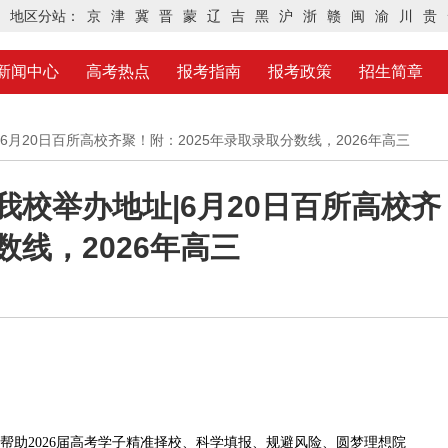
地区分站：
京
津
冀
晋
蒙
辽
吉
黑
沪
浙
赣
闽
渝
川
贵
新闻中心
高考热点
报考指南
报考政策
招生简章
|6月20日百所高校齐聚！附：2025年录取录取分数线，2026年高三
我校举办地址|6月20日百所高校齐
数线，2026年高三
为帮助2026届高考学子精准择校、科学填报、规避风险、圆梦理想院