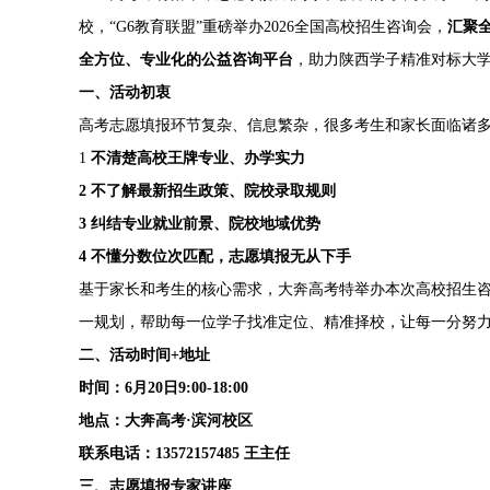
校，“G6教育联盟”重磅举办2026全国高校招生咨询会，
汇聚
全方位、专业化的公益咨询平台
，助力陕西学子精准对标大
一、活动初衷
高考志愿填报环节复杂、信息繁杂，很多考生和家长面临诸
1
不清楚高校王牌专业、办学实力
2
不了解最新招生政策、院校录取规则
3
纠结专业就业前景、院校地域优势
4
不懂分数位次匹配，志愿填报无从下手
基于家长和考生的核心需求，大奔高考特举办本次高校招生
一规划，帮助每一位学子找准定位、精准择校，让每一分努
二、活动时间
+
地址
时间：
6
月
20
日
9:00-18:00
地点：大奔高考
·
滨河校区
联系电话：
13572157485
王主任
三、志愿填报专家讲座